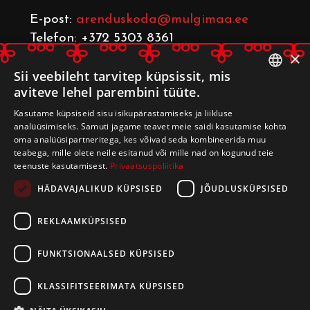
E-post:
arenduskoda@mulgimaa.ee
Telefon: +372 5303 8361
×
Sii veebileht tarvitep küpsissit, mis
aviteve lehel parembini tüüte.
ESTONIAN
Mulgimaa.ee
Kasutame küpsiseid sisu isikupärastamiseks ja liikluse
ENGLISH
analüüsimiseks. Samuti jagame teavet meie saidi kasutamise kohta
Mulgi Kultuuri Instituut
oma analüüsipartneritega, kes võivad seda kombineerida muu
teabega, mille olete neile esitanud või mille nad on kogunud teie
teenuste kasutamisest.
Privaatsuspoliitika
HÄDAVAJALIKUD KÜPSISED
JÕUDLUSKÜPSISED
REKLAAMKÜPSISED
FUNKTSIONAALSED KÜPSISED
KLASSIFITSEERIMATA KÜPSISED