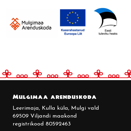
Koostööprojekt "Sündmused, mis
ületavad riigipiire" 2016 - 2019
Koostööprojekt "Mulgi märgi
tunnustussüsteemi ja tegevusgruppide
koostöö arendamine"
Mulgimaa arenduskoda
Leerimaja, Kulla küla, Mulgi vald
69509 Viljandi maakond
registrikood 80592463