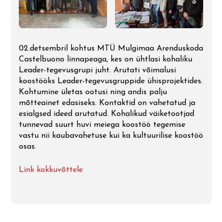
Mulgimaa ja soome-ugri
kultuuripealinna aasta turundus 2021-
2022
02.detsembril kohtus MTÜ Mulgimaa Arenduskoda
Ühisprojekt "Mulgimaa külade
Castelbuono linnapeaga, kes on ühtlasi kohaliku
Leader-tegevusgrupi juht. Arutati võimalusi
arenguks!" 2021-2022
koostööks Leader-tegevusgruppide ühisprojektides.
Kohtumine ületas ootusi ning andis palju
Koostööprojekt "Piirkonna
mõtteainet edasiseks. Kontaktid on vahetatud ja
ühisturundus" 2019 - 2022
esialgsed ideed arutatud. Kohalikud väiketootjad
tunnevad suurt huvi meiega koostöö tegemise
vastu nii kaubavahetuse kui ka kultuurilise koostöö
Koostööprojekt "Piirkonna
osas.
ühisturundus ja tootearendus" 2017-
2019
Link kokkuvõttele
Koostööprojekt "Rahvusvahelise
konverentsi LINC 2019 korraldamine
Eestis"